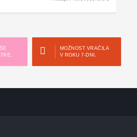
ŠE
MOŽNOST VRAČILA
TKE.
V ROKU 7-DNI.