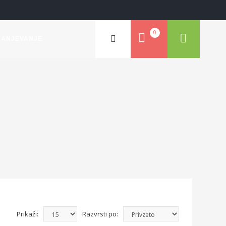
0
RANJEVANJE
Prikaži:
Razvrsti po: