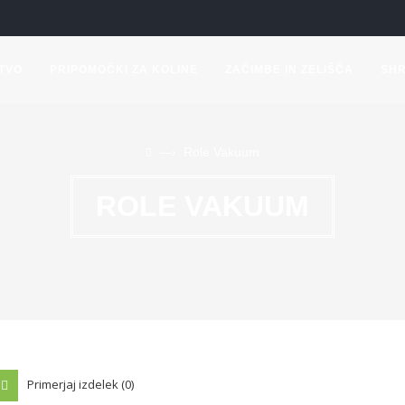
TVO
PRIPOMOČKI ZA KOLINE
ZAČIMBE IN ZELIŠČA
SH
Role Vakuum
—›
ROLE VAKUUM
Primerjaj izdelek (0)