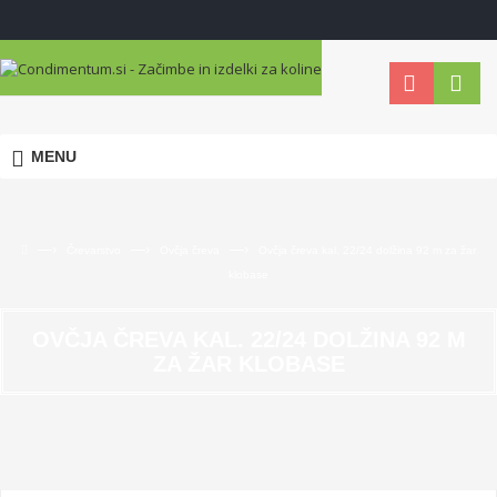
MENU
—›
—›
—›
Črevarstvo
Ovčja čreva
Ovčja čreva kal. 22/24 dolžina 92 m za žar
klobase
OVČJA ČREVA KAL. 22/24 DOLŽINA 92 M
ZA ŽAR KLOBASE