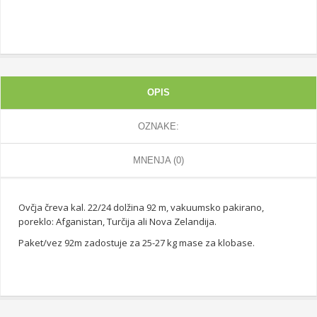
OPIS
OZNAKE:
MNENJA (0)
Ovčja čreva kal. 22/24 dolžina 92 m, vakuumsko pakirano,
poreklo: Afganistan, Turčija ali Nova Zelandija.
Paket/vez 92m zadostuje za 25-27 kg mase za klobase.