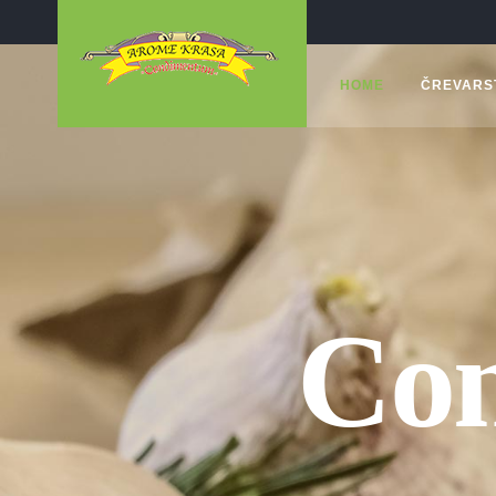
HOME
ČREVARS
Con