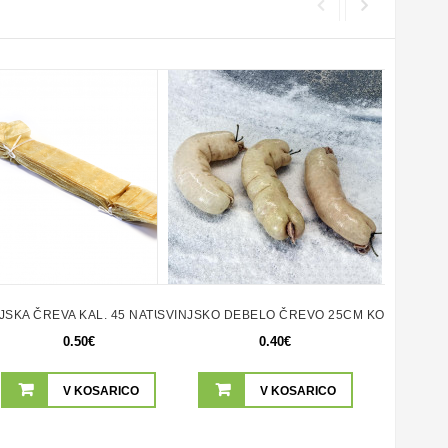
M
JSKA ČREVA KAL. 45 NATUR DOL. 45CM
SVINJSKO DEBELO ČREVO 25CM KOS
SVINJ
0.50€
0.40€
V KOSARICO
V KOSARICO