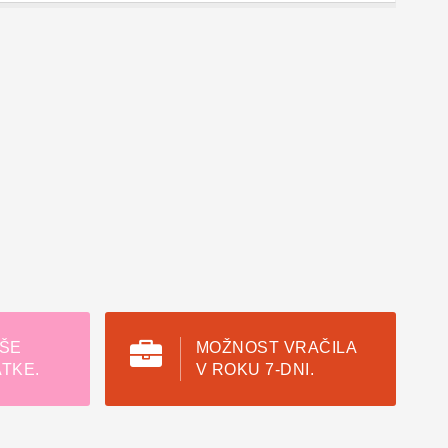
ŠE
MOŽNOST VRAČILA
TKE.
V ROKU 7-DNI.