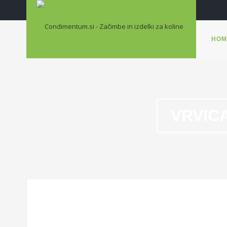
HOM
VRVIC