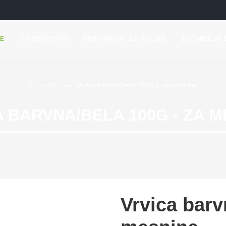
E
ČREVARSTVO
PRIPOMOČKI ZA KOLINE
ZAČIMBE IN 
Vrvica barvna/bela 100g - za mesnine
—›
—›
Išči
A BARVNA/BELA 100G - ZA M
Vrvica barv