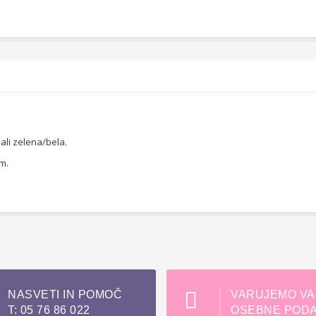
ali zelena/bela.
m.
NASVETI IN POMOČ
VARUJEMO VA
T: 05 76 86 022
OSEBNE PODA