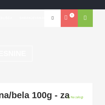
0
ZELIŠČA
SHRANJEVANJE
ESNINE
na/bela 100g - za
Na zalogi