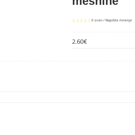
mesnine
0 ocen
/
Napišite mnenje
2.60€